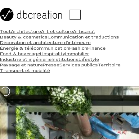
Tout
Architecture
Art et culture
Artisanat
Beauty & cosmetics
Communication et traductions
Décoration et architecture d'intérieure
Énergie & télécommunication
Fashion
Finance
Food & beverage
Hospitality
Immobilier
Industrie et ingénierie
Institutions
Lifestyle
Paysage et nature
Presse
Services publics
Territoire
Transport et mobilité