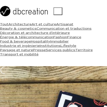
Tout
Architecture
Art et culture
Artisanat
Beauty & cosmetics
Communication et traductions
Décoration et architecture d'intérieure
Énergie & télécommunication
Fashion
Finance
Food & beverage
Hospitality
Immobilier
Industrie et ingénierie
Institutions
Lifestyle
Paysage et nature
Presse
Services publics
Territoire
Transport et mobilité