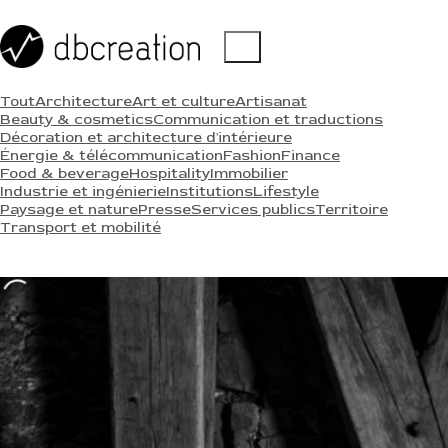
Tout
Architecture
Art et culture
Artisanat
Beauty & cosmetics
Communication et traductions
Décoration et architecture d'intérieure
Énergie & télécommunication
Fashion
Finance
Food & beverage
Hospitality
Immobilier
Industrie et ingénierie
Institutions
Lifestyle
Paysage et nature
Presse
Services publics
Territoire
Transport et mobilité